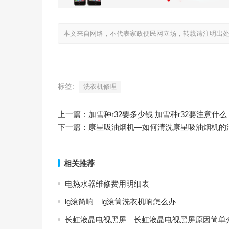
本文来自网络，不代表家政便民网立场，转载请注明出处：https://ww
标签:
洗衣机修理
上一篇：
加雪种r32要多少钱 加雪种r32要注意什么
下一篇：
康星吸油烟机—如何清洗康星吸油烟机的
相关推荐
电热水器维修费用明细表
lg滚筒响—lg滚筒洗衣机响怎么办
长虹液晶电视黑屏—长虹液晶电视黑屏原因简单