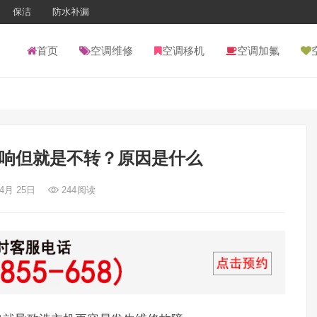
保洁
防水补漏
首页
空调维修
空调移机
空调加氟
响但就是不转？原因是什么
 4月 25日
244
阅读