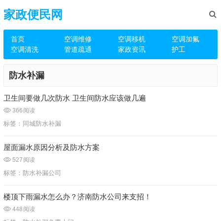
家政便民网
首页
空调维修
空调移机
空调加氟
空调清洗
管道疏通
家政资讯
护工
防水补漏
卫生间要做几次防水 卫生间防水应该做几遍
366
阅读
标签：
同城防水补漏
屋面漏水原因分析及防水方案
527
阅读
标签：
防水补漏公司
楼顶下雨漏水怎么办？济南防水公司来支招！
448
阅读