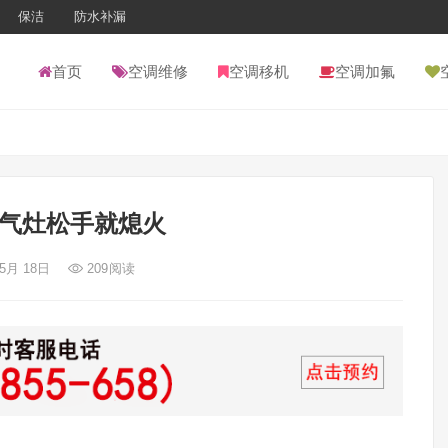
保洁
防水补漏
首页
空调维修
空调移机
空调加氟
气灶松手就熄火
 5月 18日
209
阅读