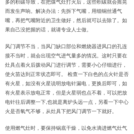
多的积碳导致，在把煤气灶打火后，这些积碳就会摇晃
而发生声响。解决办法：先拆下气嘴，用细铜丝通气
嘴，再把气嘴附近的卫生做好，然后就可以去除了。如
果自己没把握的话，就请专业人士做。
风门调节不当，当风门缺口部位和燃烧器进风口的孔连
接不当时，就会出现空气进气量多的情况。这时只要在
灶具点着火后拨动风门进行调节，需要小心仔细进行，
使火苗达到正常状态即可。 检查一下白色的点火针是否
有火星，如没有火星说明放电针漏电，更换后即可，如
有火星表示放电正常，但是火星弱也点不着，可以把放
电针往后调整一下,也就是离炉头远一点，另看一下中心
火是否氧气不够，从灶具下把风门调节一下就好。
使用燃气灶时，要保持锅底干燥，以免水滴进燃气灶气