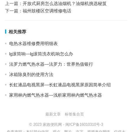
上一篇：
开放式厨房怎么选油烟机？油烟机挑选秘笈
下一篇：
福州鼓楼区空调维修电话
相关推荐
电热水器维修费用明细表
lg滚筒响—lg滚筒洗衣机响怎么办
法罗力燃气热水器—法罗力：世界热值银行
冰箱除臭剂的使用方法
长虹液晶电视黑屏—长虹液晶电视黑屏原因简单介绍
家用林内燃气热水器—浅析家用林内燃气热水器
最新文章
标签集合页
© 2023
家政便民网
-
闽ICP备16010310号-3
免责声明：本站部分内容、观点、图片、文字、视频来自网络，仅供大