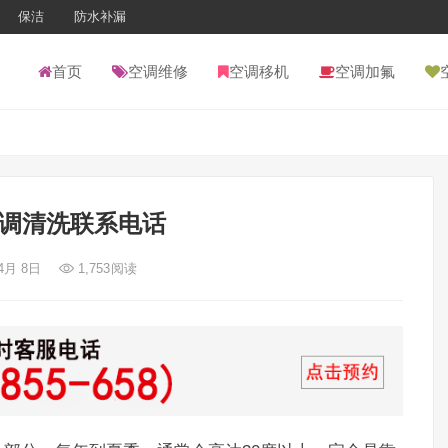
保洁
防水补漏
首页
空调维修
空调移机
空调加氟
调清洗联系电话
 4月 8日
1,753
阅读