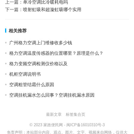
上一篇：
单冷空调比冷暖耗电吗
下一篇：
喷射虹吸和超漩虹吸哪个实用
相关推荐
广州格力空调上门维修收多少钱
格力空调温度传感器的位置哪里？原理是什么？
格力变频空调检测仪价格以及
机柜空调说明书
空调粗管结霜什么原因
空调挂机漏水怎么回事？空调挂机漏水原因
最新文章
标签集合页
© 2023
家政便民网
-
闽ICP备16010310号-3
免责声明：本站部分内容、观点、图片、文字、视频来自网络，仅供大