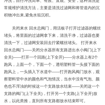
冲洗，自行冲洗简单、有效、直观、安全，这种清洗是
常规维护清洗方法，主要是清洗过滤网和将管道内的沉
积物冲出来,避免水垢沉积。
关闭来水 回水总阀门，用活板子打开过滤器的螺丝
堵头，将里面的过滤网拿下来，清洗干净，过滤器也要
清洗一下，过滤网安装回去拧紧螺丝堵头。 打开来水
回水总阀门——关闭分水器所有支路进出水小阀门(上下
全关)——打开一个回路(上下全开)——分水器上有2个
跑风，上面一个，下面一个，透明塑料管一头接下面的
跑风上，一头插入下水道中——打开跑风阀门放水，观
察塑料管中水的颜色和气泡情况，当水中没有气泡、颜
色也不浑浊的时候这一个支路放水结束——关闭这一个
支路的阀门(上下全关)，打开另一个支路(上下全开)放
水，以此类推，直到所有支路都放水结束即可。