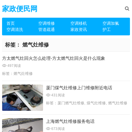
家政便民网
首页
空调维修
空调移机
空调加氟
空调清洗
管道疏通
家政资讯
护工
标签：
燃气灶维修
方太燃气灶回火怎么处理-方太燃气灶回火是什么现象
497
阅读
标签：
燃气灶维修
厦门煤气灶维修上门维修附近电话
431
阅读
标签：
厦门燃气灶维修
,
煤气灶维修
,
燃气灶维修
上海燃气灶维修服务电话
673
阅读