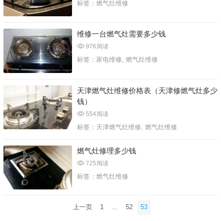
标签：
燃气灶维修
维修一台燃气灶需要多少钱
976
阅读
标签：
家电维修
,
燃气灶维修
天津燃气灶维修价格表（天津修燃气灶多少
钱）
554
阅读
标签：
天津燃气灶维修
,
燃气灶维修
燃气灶修理多少钱
725
阅读
标签：
燃气灶维修
文
上一页
1
…
52
53
章