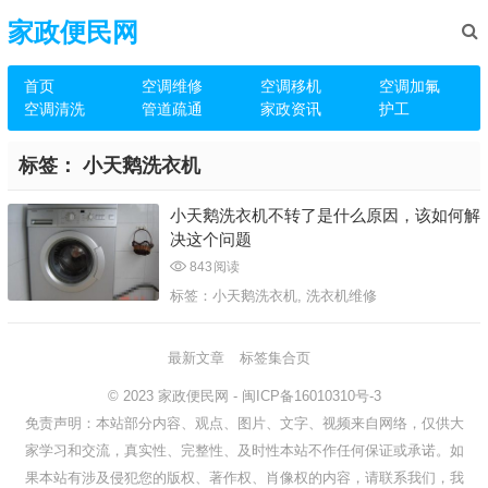
家政便民网
首页
空调维修
空调移机
空调加氟
空调清洗
管道疏通
家政资讯
护工
标签：
小天鹅洗衣机
小天鹅洗衣机不转了是什么原因，该如何解
决这个问题
843
阅读
标签：
小天鹅洗衣机
,
洗衣机维修
最新文章
标签集合页
© 2023
家政便民网
-
闽ICP备16010310号-3
免责声明：本站部分内容、观点、图片、文字、视频来自网络，仅供大
家学习和交流，真实性、完整性、及时性本站不作任何保证或承诺。如
果本站有涉及侵犯您的版权、著作权、肖像权的内容，请联系我们，我