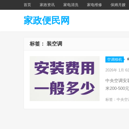
首页
家政资讯
家电清洗
家电维修
保姆月嫂
家政便民网
标签：
装空调
空调移机
2026年 1月 
中央空调安
米200-5
标签：
中央空