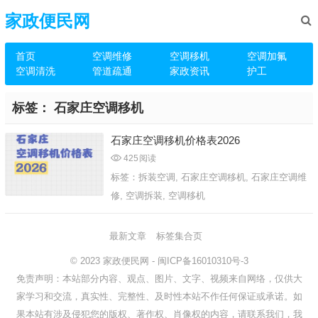
家政便民网
首页
空调维修
空调移机
空调加氟
空调清洗
管道疏通
家政资讯
护工
标签：
石家庄空调移机
石家庄空调移机价格表2026
425
阅读
标签：
拆装空调
,
石家庄空调移机
,
石家庄空调维
修
,
空调拆装
,
空调移机
最新文章
标签集合页
© 2023
家政便民网
-
闽ICP备16010310号-3
免责声明：本站部分内容、观点、图片、文字、视频来自网络，仅供大
家学习和交流，真实性、完整性、及时性本站不作任何保证或承诺。如
果本站有涉及侵犯您的版权、著作权、肖像权的内容，请联系我们，我